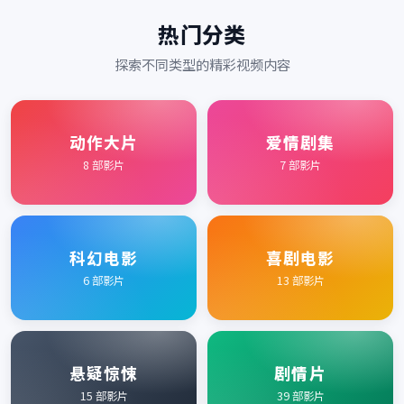
热门分类
探索不同类型的精彩视频内容
动作大片
爱情剧集
8
部影片
7
部影片
科幻电影
喜剧电影
6
部影片
13
部影片
悬疑惊悚
剧情片
15
部影片
39
部影片