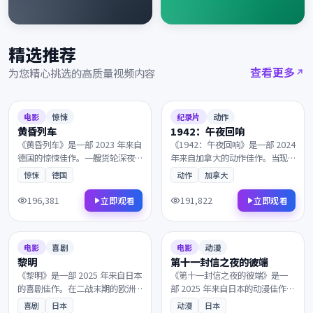
精选推荐
查看更多
为您精心挑选的高质量视频内容
2023
2024
8.6
115分钟
8.6
90分钟
电影
惊悚
纪录片
动作
黄昏列车
1942：午夜回响
《黄昏列车》是一部 2023 年来自
《1942：午夜回响》是一部 2024
德国的惊悚佳作。一艘货轮深夜
年来自加拿大的动作佳作。当现
驶入未知海域，理想与现实在一
实与回忆的界限渐渐模糊，理想
惊悚
德国
动作
加拿大
次次抉择中互相拉扯。叙事节奏
与现实在一次次抉择中互相拉
张弛有度，演员表演收放自如，
扯。剧情反转令人回味，情感层
196,381
191,822
立即观看
立即观看
影迷不容错过。
次饱满深刻，影迷不容错过。
2025
2025
9.1
118分钟
7.6
122分钟
电影
喜剧
电影
动漫
黎明
第十一封信之夜的彼端
《黎明》是一部 2025 年来自日本
《第十一封信之夜的彼端》是一
的喜剧佳作。在二战末期的欧洲
部 2025 年来自日本的动漫佳作。
战场，父子在沉默中重新认识彼
一段被尘封多年的往事，所有线
喜剧
日本
动漫
日本