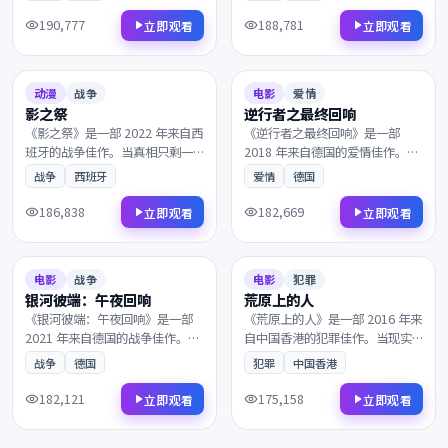
此。凭借出色的剧本与表演获得
索最终指向一个无法回避的抉
多项国际奖项提名，影迷不容错
择。叙事节奏张弛有度，演员表
190,777
188,781
立即观看
立即观看
过。
演收放自如，影迷不容错过。
2022
2018
7.3
168分钟
9.2
100分钟
动漫
战争
电影
爱情
影之祭
逆行者之最终回响
《影之祭》是一部 2022 年来自西
《逆行者之最终回响》是一部
班牙的战争佳作。当真相只剩一
2018 年来自德国的爱情佳作。黎
线之隔，一封匿名信打乱了原本
明前最深的黑暗中，一段尘封多
战争
西班牙
爱情
德国
平静的生活。凭借出色的剧本与
年的往事被缓缓揭开。值得在大
表演获得多项国际奖项提名，影
银幕上反复品味的诚意之作，影
186,838
182,669
立即观看
立即观看
迷不容错过。
迷不容错过。
2021
2016
7.3
123分钟
8.7
123分钟
电影
战争
电影
犯罪
银河彼端：午夜回响
荒原上的人
《银河彼端：午夜回响》是一部
《荒原上的人》是一部 2016 年来
2021 年来自德国的战争佳作。一
自中国香港的犯罪佳作。当现实
通来自陌生人的电话打破了平
与回忆的界限渐渐模糊，两个素
战争
德国
犯罪
中国香港
静，层层迷雾最终通向意想不到
未谋面的灵魂被命运紧紧相连。
的结局。镜头与配乐的张力让每
剧情反转令人回味，情感层次饱
182,121
175,158
立即观看
立即观看
一帧都值得细细品鉴，影迷不容
满深刻，影迷不容错过。
错过。