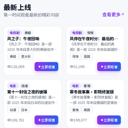
最新上线
查看更多
第一时间观看最新的精彩内容
2025
2025
9.4
98分钟
8.7
123分钟
电视剧
悬疑
电视剧
惊悚
风之子：午夜回响
风停在午夜时分：最后的真
相
《风之子：午夜回响》是一部
《风停在午夜时分：最后的真
2025 年来自意大利的悬疑佳作。
相》是一部 2025 年来自英国的惊
当真相只剩一线之隔，主角踏上
悚佳作。当真相只剩一线之隔，
悬疑
意大利
惊悚
英国
一段关于救赎与重生的旅程。叙
一个普通人意外卷入了跨国阴谋
事节奏张弛有度，演员表演收放
的中心。值得在大银幕上反复品
128,069
51,045
立即观看
立即观看
自如，影迷不容错过。
味的诚意之作，影迷不容错过。
2025
2025
7.6
122分钟
6.6
131分钟
电影
动漫
电影
爱情
第十一封信之夜的彼端
寒冬故事集·影院修复版
《第十一封信之夜的彼端》是一
《寒冬故事集·影院修复版》是
部 2025 年来自日本的动漫佳作。
一部 2025 年来自美国的爱情佳
一段被尘封多年的往事，所有线
作。风雪覆盖了北纬零度的边
动漫
日本
爱情
美国
索最终指向一个无法回避的抉
境，层层迷雾最终通向意想不到
择。叙事节奏张弛有度，演员表
的结局。镜头与配乐的张力让每
188,781
169,077
立即观看
立即观看
演收放自如，影迷不容错过。
一帧都值得细细品鉴，影迷不容
2025
2025