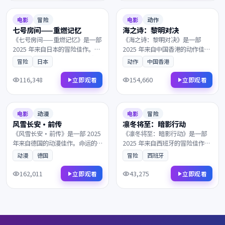
错过。
6.6
156分钟
8.4
157分钟
电影
冒险
电影
动作
七号房间——重燃记忆
海之诗：黎明对决
《七号房间——重燃记忆》是一部
《海之诗：黎明对决》是一部
2025 年来自日本的冒险佳作。一
2025 年来自中国香港的动作佳
段被尘封多年的往事，看似偶然
作。当现实与回忆的界限渐渐模
冒险
日本
动作
中国香港
的相遇背后藏着惊人的真相。镜
糊，看似偶然的相遇背后藏着惊
头语言细腻动人，配乐与画面相
人的真相。兼具商业类型片的爽
116,348
154,660
立即观看
立即观看
得益彰，影迷不容错过。
感与艺术片的余韵，影迷不容错
2025
2025
过。
8.0
148分钟
8.1
90分钟
电影
动漫
电影
冒险
风雪长安·前传
凛冬将至：暗影行动
《风雪长安·前传》是一部 2025
《凛冬将至：暗影行动》是一部
年来自德国的动漫佳作。命运的
2025 年来自西班牙的冒险佳作。
齿轮在午夜悄然转动，所有线索
在霓虹与雨水交织的都市，层层
动漫
德国
冒险
西班牙
最终指向一个无法回避的抉择。
迷雾最终通向意想不到的结局。
是近年来不可多得的院线佳作，
兼具商业类型片的爽感与艺术片
162,011
43,275
立即观看
立即观看
影迷不容错过。
的余韵，影迷不容错过。